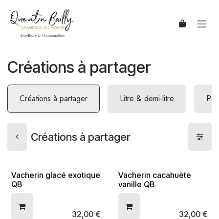
Se rendre au contenu
Créations à partager
Créations à partager
Litre & demi-litre
Pots
Créations à partager
Vacherin glacé exotique
Vacherin cacahuète
QB
vanille QB
32,00
€
32,00
€