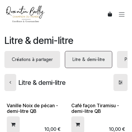
Se rendre au contenu
Litre & demi-litre
Créations à partager
Litre & demi-litre
Pots
Litre & demi-litre
Vanille Noix de pécan -
Café façon Tiramisu -
demi-litre QB
demi-litre QB
10,00
€
10,00
€