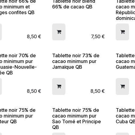
ette noir 66% de
Tablette noir blend
Tablette
o minimum et
66% de cacao QB
cacao m
ges confites QB
Républi
dominic
8,50
€
7,50
€
ette noir 70% de
Tablette noir 73% de
Tablette
o minimum pur
cacao minimum pur
cacao m
uasie-Nouvelle-
Jamaïque QB
Guatema
ée QB
8,50
€
8,50
€
ette noir 75% de
Tablette noir 75% de
Tablette
o minimum pur
cacao minimum pur
cacao m
teur QB
Sao Tomé et Principe
Cuba Q
QB