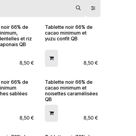
 noir 66% de
Tablette noir 66% de
inimum,
cacao minimum et
entelles et riz
yuzu confit QB
Japonais QB
8,50
€
8,50
€
 noir 66% de
Tablette noir 66% de
inimum
cacao minimum et
ches sablées
noisettes caramélisées
QB
8,50
€
8,50
€