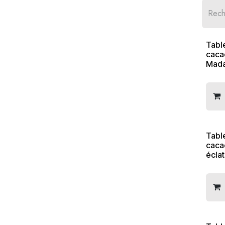
Tabl
caca
Mada
Tabl
caca
écla