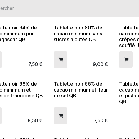
ette noir 64% de
Tablette noir 80% de
Tablette
o minimum pur
cacao minimum sans
cacao m
gascar QB
sucres ajoutés QB
crêpes d
soufflé 
7,50
€
9,00
€
ette noir 66% de
Tablette noir 66% de
Tablette
o minimum et
cacao minimum et fleur
cacao m
ts de framboise QB
de sel QB
et pista
QB
8,50
€
7,50
€