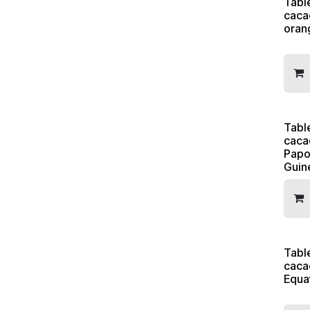
Tabl
caca
oran
Tabl
caca
Papo
Guin
Tabl
caca
Equa