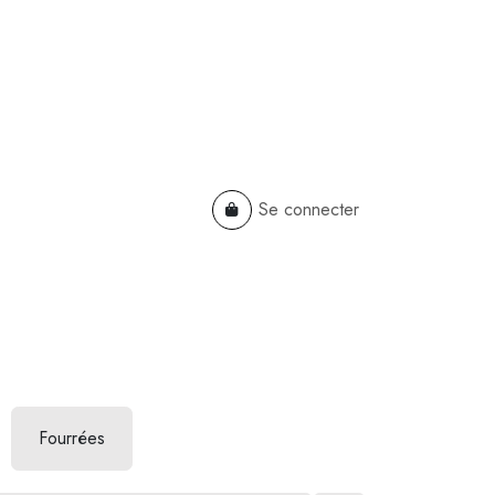
Se connecter
TS
B2B
Cadeaux Entreprises
Fourrées