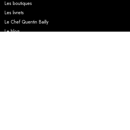
Les boutiques
Les livrets
Le Chef Quentin Bailly
Le blog
NOUS SUIVRE
Facebook
Instagram