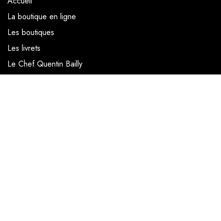
Accueil
La boutique en ligne
Les boutiques
Les livrets
Le Chef Quentin Bailly
Le blog
NOUS SUIVRE
Facebook
Instagram