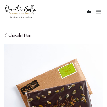
Se rendre au contenu
Chocolat Noir