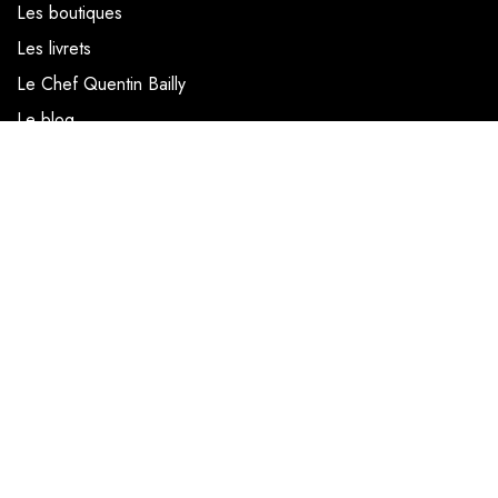
Les boutiques
Les livrets
Le Chef Quentin Bailly
Le blog
NOUS SUIVRE
Facebook
Instagram