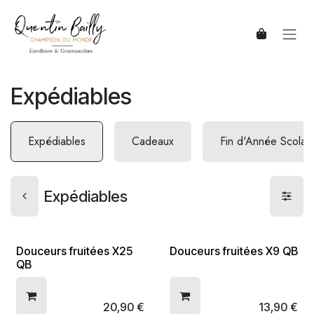
Se rendre au contenu
Expédiables
Expédiables
Cadeaux
Fin d'Année Scolair
Expédiables
Douceurs fruitées X25
Douceurs fruitées X9 QB
QB
20,90
€
13,90
€