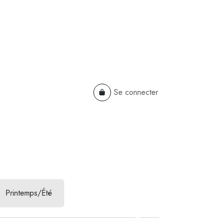
Se connecter
TS
B2B
Cadeaux Entreprises
Printemps/Été