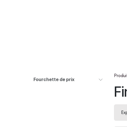
Se rendre au contenu
COLLECTIONS
CHOCOLATS
GLACES
S
Produi
Fourchette de prix
Fi
Ex