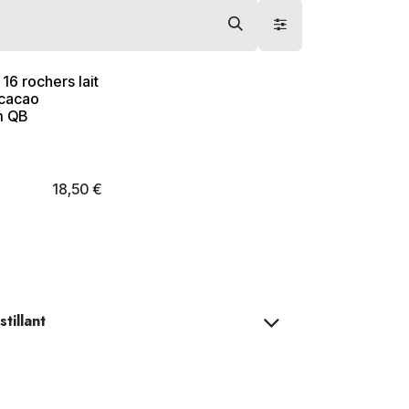
 16 rochers lait
cacao
m QB
18,50
€
tillant