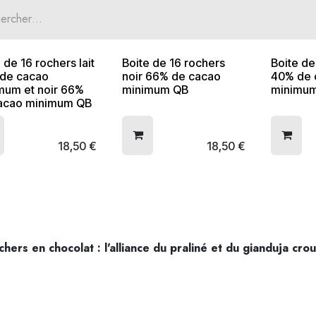
 de 16 rochers lait
Boite de 16 rochers
Boite de
de cacao
noir 66% de cacao
40% de 
mum et noir 66%
minimum QB
minimu
acao minimum QB
18,50
€
18,50
€
hers en chocolat : l'alliance du praliné et du gianduja crous