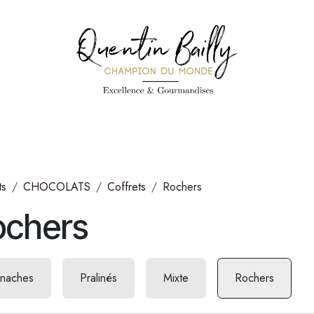
PÉCIALITÉS
PÂTISSERIES
CONFISERIE
TOUS LES PRODUI
ts
CHOCOLATS
Coffrets
Rochers
ochers
naches
Pralinés
Mixte
Rochers