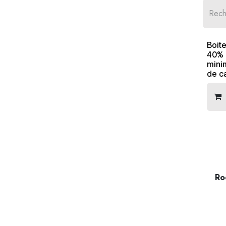
Boite
40% 
mini
de c
Roc