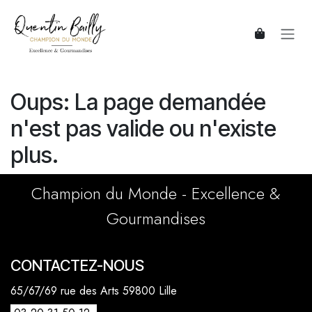
Se rendre au contenu
Oups: La page demandée
n'est pas valide ou n'existe
plus.
Champion du Monde - Excellence &
Gourmandises
CONTACTEZ-NOUS
65/67/69 rue des Arts 59800 Lille