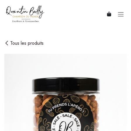
Se rendre au contenu
Tous les produits