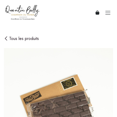
Se rendre au contenu
Tous les produits