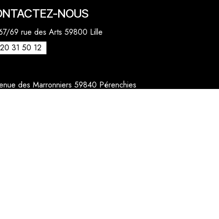
ONTACTEZ-NOUS
7/69 rue des Arts 59800 Lille
20 31 50 12
venue des Marronniers 59840 Pérenchies
30 20 26 77
act@quentinbailly.com