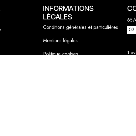
R
INFORMATIONS
C
LÉGALES
65/6
Conditions générales et particulières
e
03 
Mentions légales
1 a
Politique cookies
lly
06 
cont