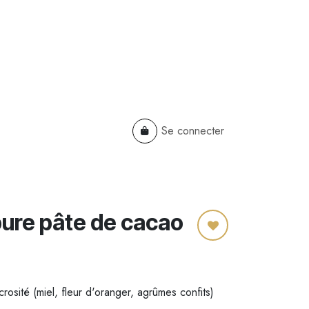
Se connecter
TS
B2B
Cadeaux Entreprises
pure pâte de cacao
rosité (miel, fleur d'oranger, agrûmes confits)