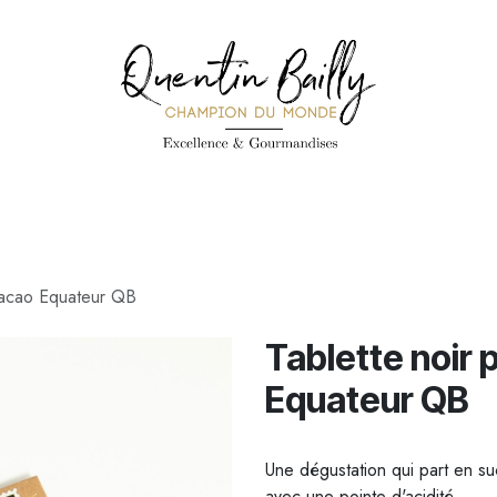
PÉCIALITÉS
PÂTISSERIES
CONFISERIE
TOUS LES PRODUI
 cacao Equateur QB
Tablette noir 
Equateur QB
Une dégustation qui part en suc
avec une pointe d'acidité.