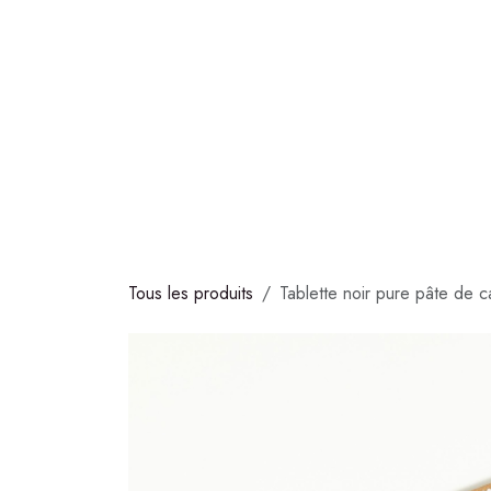
Se rendre au contenu
COLLECTIONS
CHOCOLATS
GLACES
S
Tous les produits
Tablette noir pure pâte de