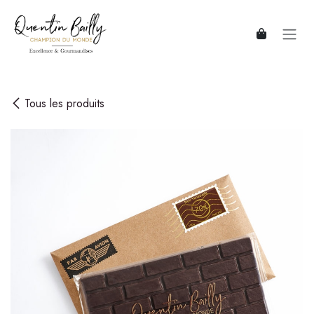
Se rendre au contenu
Tous les produits