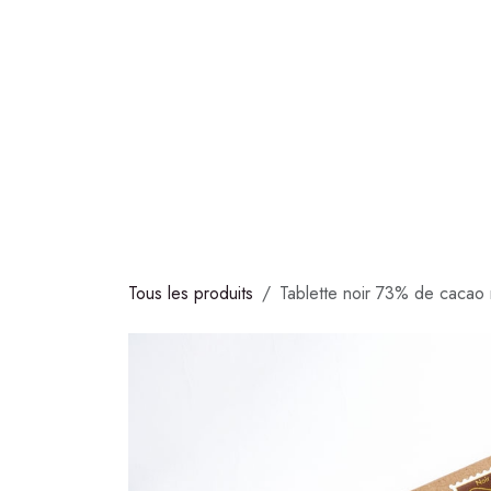
Se rendre au contenu
COLLECTIONS
CHOCOLATS
GLACES
S
Tous les produits
Tablette noir 73% de cacao