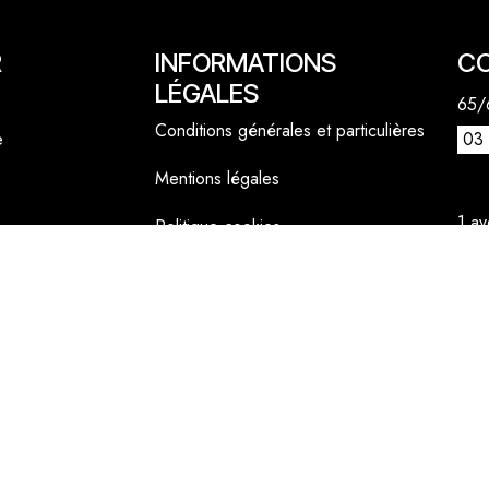
R
INFORMATIONS
C
LÉGALES
65/6
Conditions générales et particulières
e
03 
Mentions légales
1 a
Politique cookies
lly
06 
cont