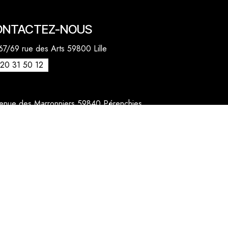
ONTACTEZ-NOUS
7/69 rue des Arts 59800 Lille
20 31 50 12
venue des Marronniers 59840 Pérenchies
30 20 26 77
act@quentinbailly.com