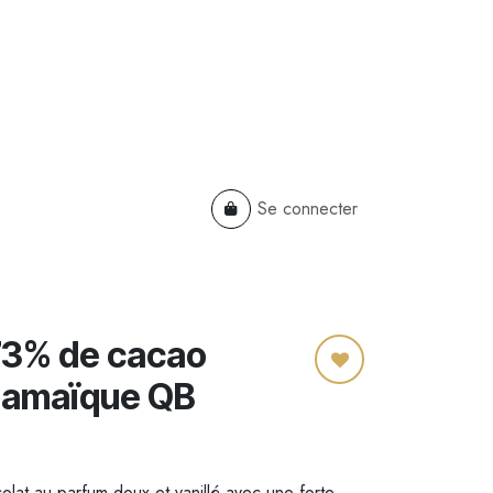
Se connecter
TS
B2B
Cadeaux Entreprises
 73% de cacao
Jamaïque QB
lat au parfum doux et vanillé avec une forte