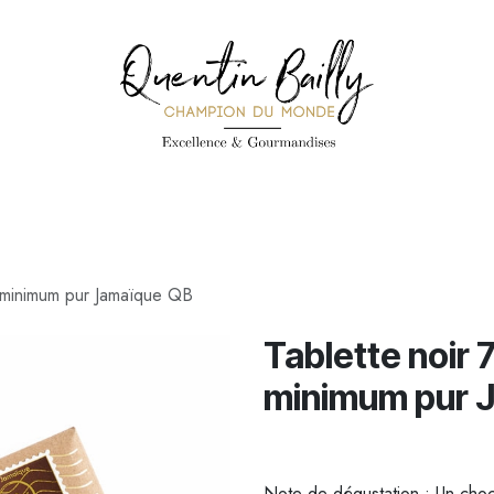
PÉCIALITÉS
PÂTISSERIES
CONFISERIE
TOUS LES PRODUI
 minimum pur Jamaïque QB
Tablette noir
minimum pur 
Note de dégustation : Un choco