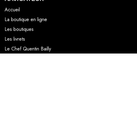
Accueil
La boutique en ligne
Les boutiques
Les livrets
Le Chef Quentin Bailly
Le blog
NOUS SUIVRE
Facebook
Instagram