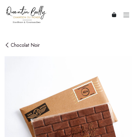
Se rendre au contenu
Chocolat Noir