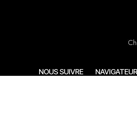
Ch
NOUS SUIVRE
NAVIGATEU
Accueil
Facebook
La boutique en lign
Instagram
Les boutiques
Les livrets
Le Chef Quentin Bai
Le blog