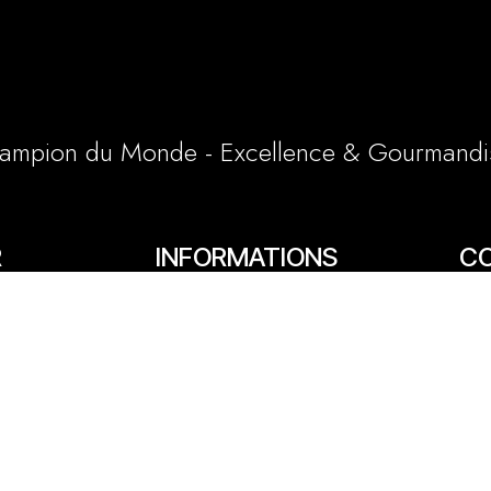
ampion du Monde - Excellence & Gourmandi
R
INFORMATIONS
C
LÉGALES
65/6
Conditions générales et particulières
e
03 
Mentions légales
1 a
Politique cookies
lly
06 