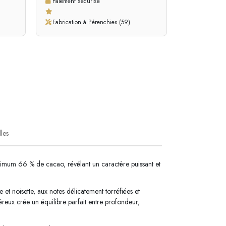
Paiement sécurisé
Fabrication à Pérenchies (59)
lles
nimum 66 % de cacao, révélant un caractère puissant et
t noisette, aux notes délicatement torréfiées et
éreux crée un équilibre parfait entre profondeur,