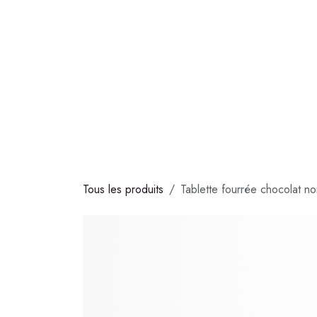
Se rendre au contenu
COLLECTIONS
CHOCOLATS
GLACES
S
Tous les produits
Tablette fourrée chocolat 