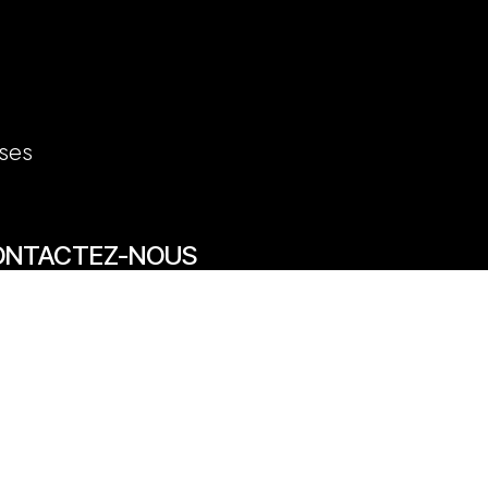
ses
ONTACTEZ-NOUS
7/69 rue des Arts 59800 Lille
20 31 50 12
venue des Marronniers 59840 Pérenchies
30 20 26 77