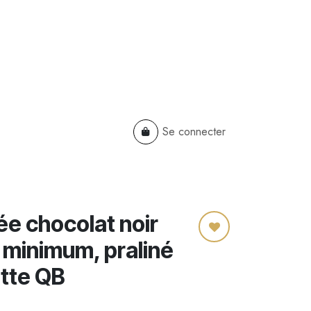
Se connecter
TS
B2B
Cadeaux Entreprises
ée chocolat noir
minimum, praliné
tte QB