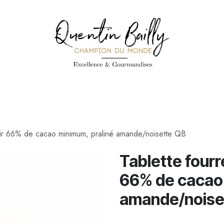
PÉCIALITÉS
PÂTISSERIES
CONFISERIE
TOUS LES PRODUI
noir 66% de cacao minimum, praliné amande/noisette QB
Tablette fourr
66% de cacao 
amande/noise