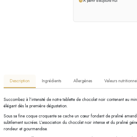
À partir d'aujourd'hui
Description
Ingrédients
Allergènes
Valeurs nutritionne
Succombez à l’intensité de notre tablette de chocolat noir contenant au mi
élégant dès la première dégustation.
Sous sa fine coque croquante se cache un cœur fondant de praliné amande e
subtilement sucrées. L’association du chocolat noir intense et du praliné gén
rondeur et gourmandise.