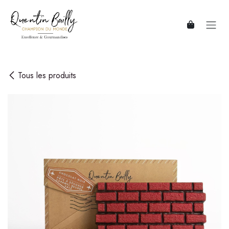
Se rendre au contenu
Tous les produits