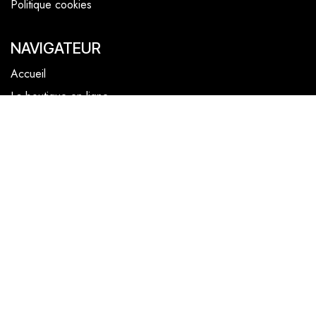
Politique cookies
NAVIGATEUR
Accueil
La boutique en ligne
Les boutiques
Les livrets
Le Chef Quentin Bailly
Le blog
NOUS SUIVRE
Facebook
Instagram