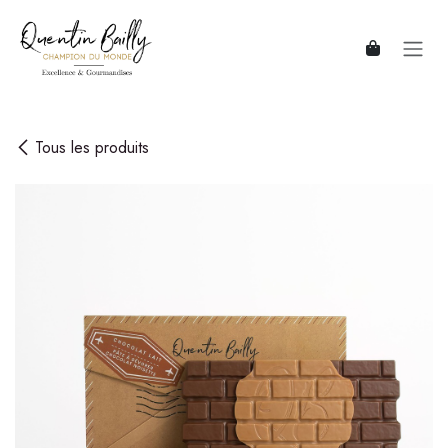
Se rendre au contenu
Tous les produits