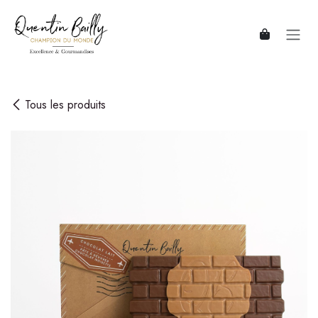
Se rendre au contenu
Tous les produits