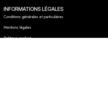
INFORMATIONS LÉGALES
Conditions générales et particulières
Mentions légales
Politique cookies
NAVIGATEUR
Accueil
La boutique en ligne
Les boutiques
Les livrets
Le Chef Quentin Bailly
Le blog