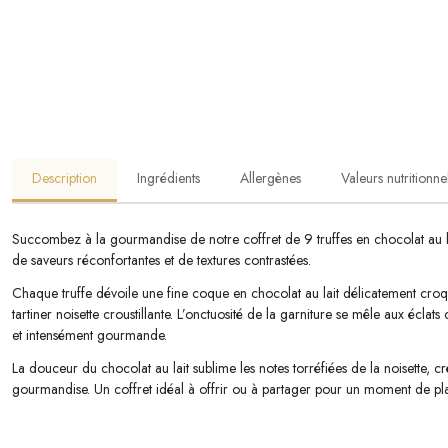
Description
Ingrédients
Allergènes
Valeurs nutritionne
Succombez à la gourmandise de notre coffret de 9 truffes en chocolat au l
de saveurs réconfortantes et de textures contrastées.
Chaque truffe dévoile une fine coque en chocolat au lait délicatement croq
tartiner noisette croustillante. L’onctuosité de la garniture se mêle aux éclats
et intensément gourmande.
La douceur du chocolat au lait sublime les notes torréfiées de la noisette, cr
gourmandise. Un coffret idéal à offrir ou à partager pour un moment de plai