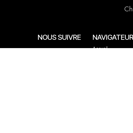
Ch
NOUS SUIVRE
NAVIGATEU
Accueil
Facebook
La boutique en lign
Instagram
Les boutiques
Les livrets
Le Chef Quentin Bai
Le blog