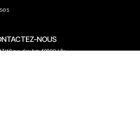
ses
ONTACTEZ-NOUS
7/69 rue des Arts 59800 Lille
20 31 50 12
venue des Marronniers 59840 Pérenchies
30 20 26 77
act@quentinbailly.com