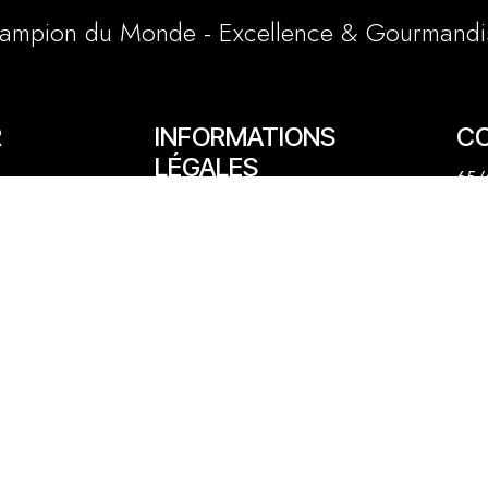
ampion du Monde - Excellence & Gourmandi
R
INFORMATIONS
C
LÉGALES
65/6
Conditions générales et particulières
e
03 
Mentions légales
1 a
Politique cookies
lly
06 
cont