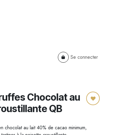
Se connecter
TS
B2B
Cadeaux Entreprises
ruffes Chocolat au
roustillante QB
 en chocolat au lait 40% de cacao minimum,
rtiner à la noisette croustillante.