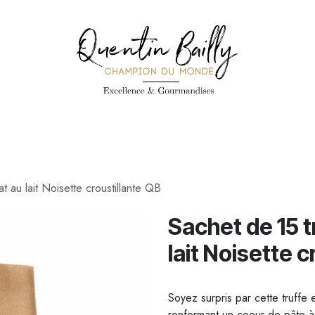
PÉCIALITÉS
PÂTISSERIES
CONFISERIE
TOUS LES PRODUI
t au lait Noisette croustillante QB
Sachet de 15 t
lait Noisette c
Soyez surpris par cette truffe
renfermant un coeur de pâte à ta