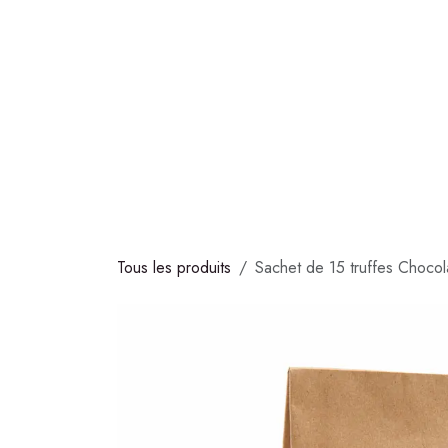
Se rendre au contenu
COLLECTIONS
CHOCOLATS
GLACES
S
Tous les produits
Sachet de 15 truffes Chocola