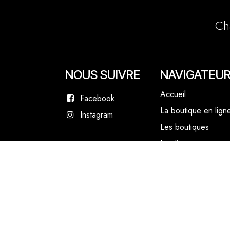
Ch
NOUS SUIVRE
NAVIGATEU
Accueil
Facebook
La boutique en lign
Instagram
Les boutiques
Les livrets
Le Chef Quentin Bai
Le blog