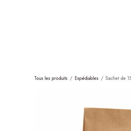
Se rendre au contenu
COLLECTIONS
CHOCOLATS
GLACES
S
Tous les produits
Expédiables
Sachet de 15