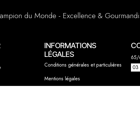
ampion du Monde - Excellence & Gourmandi
R
INFORMATIONS
C
LÉGALES
65/6
Conditions générales et particulières
e
03 
Mentions légales
1 a
Politique cookies
lly
06 
cont