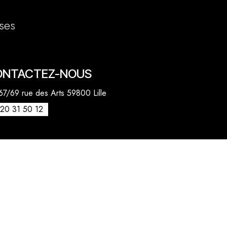
ses
ONTACTEZ-NOUS
7/69 rue des Arts 59800 Lille
20 31 50 12
venue des Marronniers 59840 Pérenchies
30 20 26 77
act@quentinbailly.com