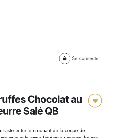
Se connecter
TS
B2B
Cadeaux Entreprises
ruffes Chocolat au
eurre Salé QB
ntraste entre le croquant de la coque de
 minimum et le cœur fondant au caramel beurre