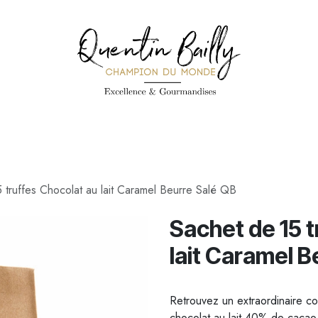
PÉCIALITÉS
PÂTISSERIES
CONFISERIE
TOUS LES PRODUI
 truffes Chocolat au lait Caramel Beurre Salé QB
Sachet de 15 t
lait Caramel B
Retrouvez un extraordinaire co
chocolat au lait 40% de cacao