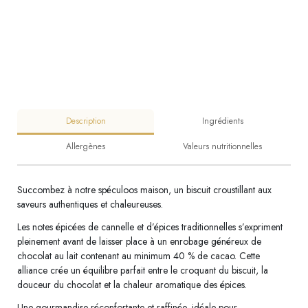
Description
Ingrédients
Allergènes
Valeurs nutritionnelles
Succombez à notre spéculoos maison, un biscuit croustillant aux
saveurs authentiques et chaleureuses.
Les notes épicées de cannelle et d’épices traditionnelles s’expriment
pleinement avant de laisser place à un enrobage généreux de
chocolat au lait contenant au minimum 40 % de cacao. Cette
alliance crée un équilibre parfait entre le croquant du biscuit, la
douceur du chocolat et la chaleur aromatique des épices.
Une gourmandise réconfortante et raffinée, idéale pour