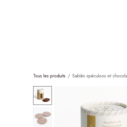
Se rendre au contenu
COLLECTIONS
CHOCOLATS
GLACES
S
Tous les produits
Sablés spéculoos et chocola