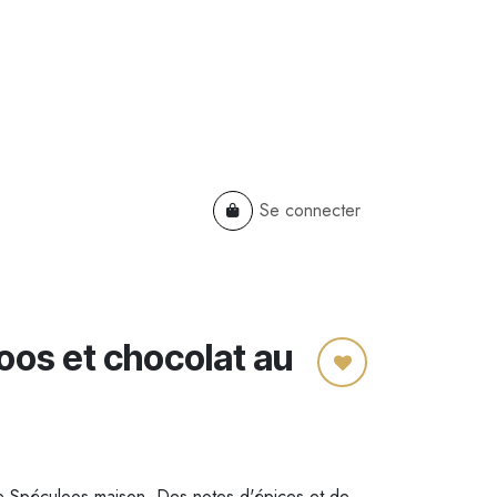
Se connecter
TS
B2B
Cadeaux Entreprises
oos et chocolat au
tre Spéculoos maison. Des notes d'épices et de