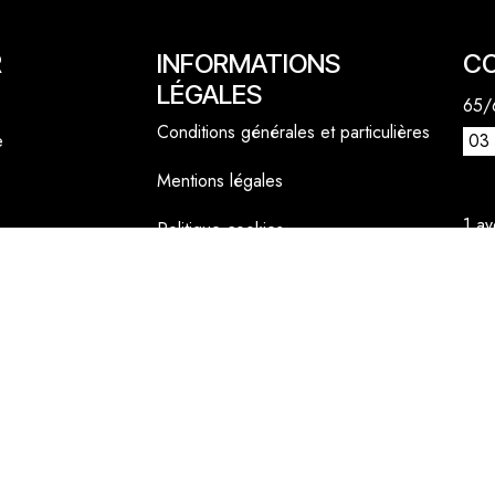
R
INFORMATIONS
C
LÉGALES
65/6
Conditions générales et particulières
e
03 
Mentions légales
1 a
Politique cookies
lly
06 
cont