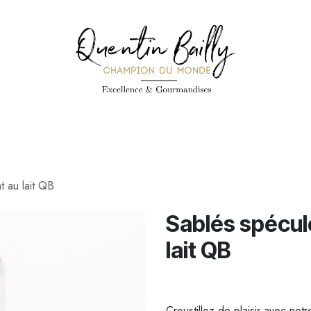
PÉCIALITÉS
PÂTISSERIES
CONFISERIE
TOUS LES PRODUI
t au lait QB
Sablés spécul
lait QB
Croustillez de plaisir avec no