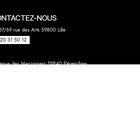
ONTACTEZ-NOUS
7/69 rue des Arts 59800 Lille
20 31 50 12
venue des Marronniers 59840 Pérenchies
30 20 26 77
act@quentinbailly.com