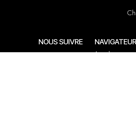
Ch
NOUS SUIVRE
NAVIGATEU
Accueil
Facebook
La boutique en lign
Instagram
Les boutiques
Les livrets
Le Chef Quentin Bai
Le blog