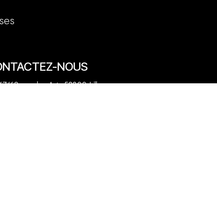
ses
ONTACTEZ-NOUS
7/69 rue des Arts 59800 Lille
20 31 50 12
venue des Marronniers 59840 Pérenchies
30 20 26 77
act@quentinbailly.com