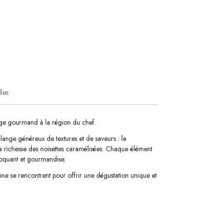
lles
ge gourmand à la région du chef.
lange généreux de textures et de saveurs : le
t la richesse des noisettes caramélisées. Chaque élément
croquant et gourmandise.
ine se rencontrent pour offrir une dégustation unique et