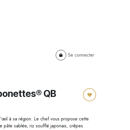
Se connecter
TS
B2B
Cadeaux Entreprises
bonettes® QB
 d'œil à sa région. Le chef vous propose cette
e pâte sablée, riz soufflé japonais, crêpes