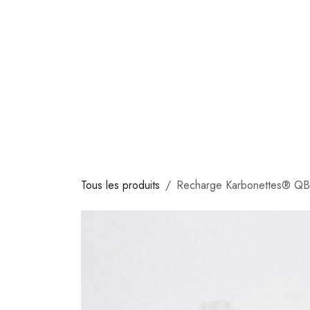
Se rendre au contenu
COLLECTIONS
CHOCOLATS
GLACES
S
Tous les produits
Recharge Karbonettes® QB