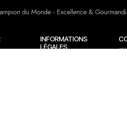
ampion du Monde - Excellence & Gourmandi
R
INFORMATIONS
C
LÉGALES
65/6
Conditions générales et particulières
e
03 
Mentions légales
1 a
Politique cookies
lly
06 
cont