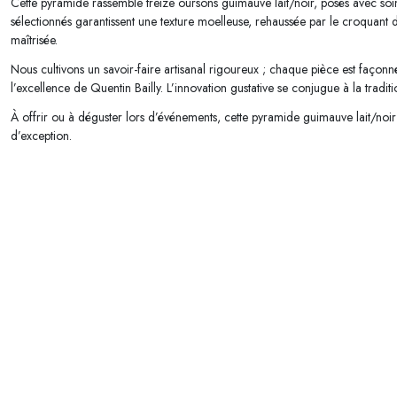
Cette pyramide rassemble treize oursons guimauve lait/noir, posés avec soin
sélectionnés garantissent une texture moelleuse, rehaussée par le croquan
maîtrisée.
Nous cultivons un savoir-faire artisanal rigoureux ; chaque pièce est façonn
l’excellence de Quentin Bailly. L’innovation gustative se conjugue à la tradit
À offrir ou à déguster lors d’événements, cette pyramide guimauve lait/noi
d’exception.