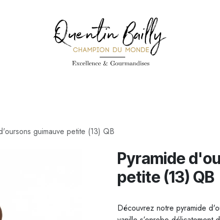
PÉCIALITÉS
PÂTISSERIES
CONFISERIE
TOUS LES PRODUI
d'oursons guimauve petite (13) QB
Pyramide d'o
petite (13) QB
Découvrez notre pyramide d'ou
vanille s’enrobe délicatement