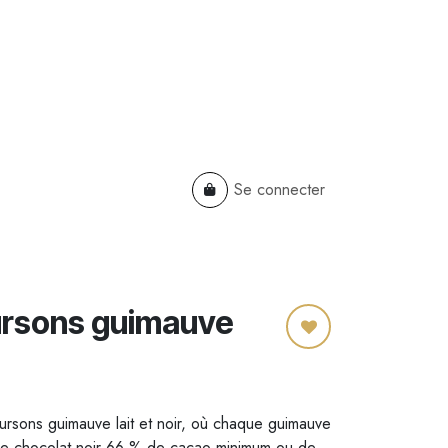
Se connecter
TS
B2B
Cadeaux Entreprises
ursons guimauve
rsons guimauve lait et noir, où chaque guimauve
 de chocolat noir 66 % de cacao minimum ou de