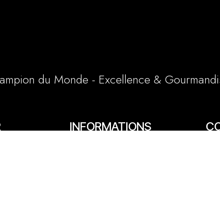
ampion du Monde - Excellence & Gourmandi
R
INFORMATIONS
C
LÉGALES
65/6
Conditions générales et particulières
e
03 
Mentions légales
1 a
Politique cookies
lly
06 