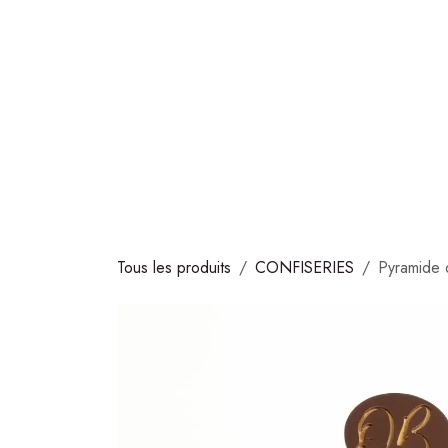
Se rendre au contenu
COLLECTIONS
CHOCOLATS
GLACES
S
Tous les produits
CONFISERIES
Pyramide 