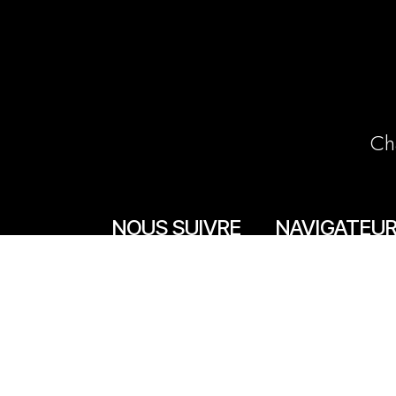
Ch
NOUS SUIVRE
NAVIGATEU
Accueil
Facebook
La boutique en lign
Instagram
Les boutiques
Les livrets
Le Chef Quentin Bai