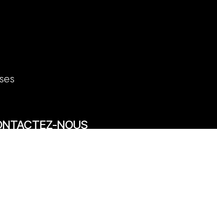
ses
ONTACTEZ-NOUS
7/69 rue des Arts 59800 Lille
20 31 50 12
venue des Marronniers 59840 Pérenchies
30 20 26 77