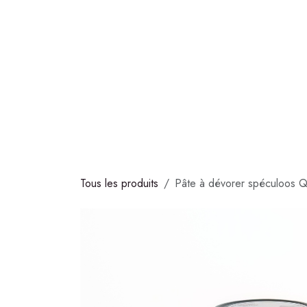
Se rendre au contenu
COLLECTIONS
CHOCOLATS
GLACES
S
Tous les produits
Pâte à dévorer spéculoos 