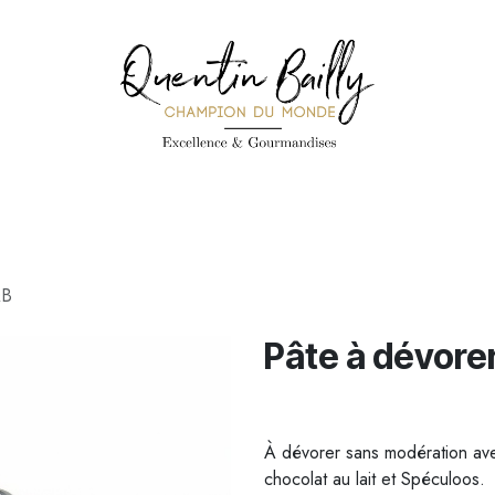
PÉCIALITÉS
PÂTISSERIES
CONFISERIE
TOUS LES PRODUI
QB
Pâte à dévore
À dévorer sans modération ave
chocolat au lait et Spéculoos.