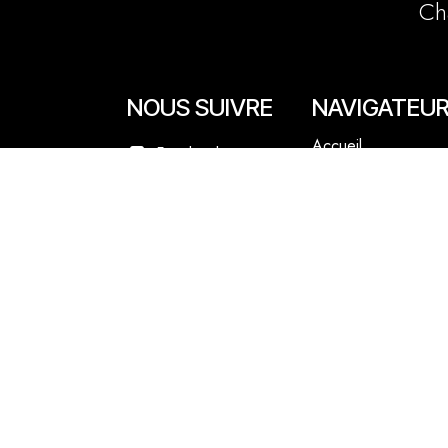
Ch
NOUS SUIVRE
NAVIGATEU
Accueil
Facebook
La boutique en lign
Instagram
Les boutiques
Les livrets
Le Chef Quentin Bai
Le blog