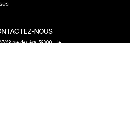
ses
ONTACTEZ-NOUS
7/69 rue des Arts 59800 Lille
20 31 50 12
venue des Marronniers 59840 Pérenchies
30 20 26 77
act@quentinbailly.com