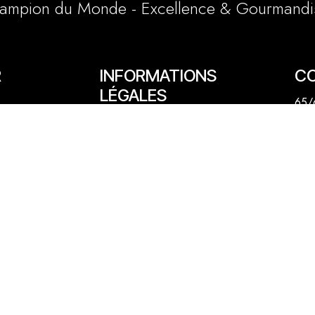
ampion du Monde - Excellence & Gourmandi
R
INFORMATIONS
C
LÉGALES
65/6
Conditions générales et particulières
e
03 
Mentions légales
1 a
Politique cookies
lly
06 
cont