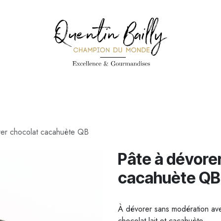
PÉCIALITÉS
PÂTISSERIES
CONFISERIE
TOUS LES PRODUI
rer chocolat cacahuète QB
Pâte à dévore
cacahuète QB
À dévorer sans modération avec
chocolat lait et cacahuète.