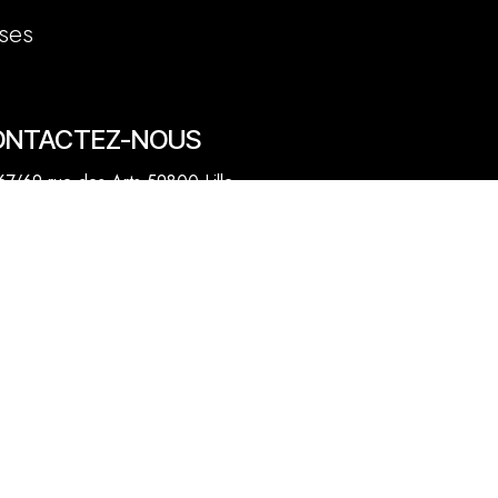
ses
ONTACTEZ-NOUS
7/69 rue des Arts 59800 Lille
20 31 50 12
venue des Marronniers 59840 Pérenchies
30 20 26 77
act@quentinbailly.com