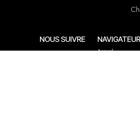
Ch
NOUS SUIVRE
NAVIGATEU
Accueil
Facebook
La boutique en lign
Instagram
Les boutiques
Les livrets
Le Chef Quentin Bai
Le blog