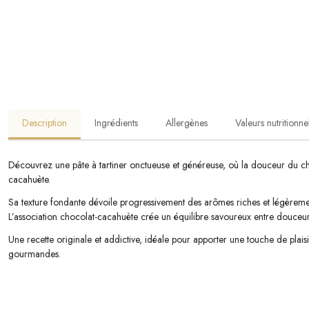
Description
Ingrédients
Allergènes
Valeurs nutritionne
Découvrez une pâte à tartiner onctueuse et généreuse, où la douceur du cho
cacahuète.
Sa texture fondante dévoile progressivement des arômes riches et légèremen
L’association chocolat-cacahuète crée un équilibre savoureux entre douceur 
Une recette originale et addictive, idéale pour apporter une touche de plaisi
gourmandes.