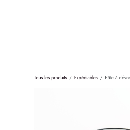
Se rendre au contenu
COLLECTIONS
CHOCOLATS
GLACES
S
Tous les produits
Expédiables
Pâte à dévo