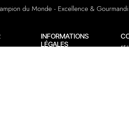
ampion du Monde - Excellence & Gourmandi
R
INFORMATIONS
C
LÉGALES
65/6
Conditions générales et particulières
e
03 
Mentions légales
1 a
Politique cookies
lly
06 
cont