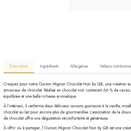
Description
Ingrédients
Allergènes
Valeurs nutritionne
Craquez pour notre Ourson Mignon Chocolat Noir by QB, une création au
amoureux de chocolat. Réalisé en chocolat noir contenant 66 % de cacao, c
équilibrée et une belle richesse aromatique.
À l’intérieur, il renferme deux délicieux oursons guimauve à la vanille, moe
chocolat au lait pour encore plus de gourmandise. L’association de la douceu
de chocolat offre une dégustation réconfortante et généreuse.
À offrir ou à partager, l’Ourson Mignon Chocolat Noir by QB est une créatio