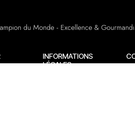
ampion du Monde - Excellence & Gourmandi
R
INFORMATIONS
C
LÉGALES
65/6
Conditions générales et particulières
e
03 
Mentions légales
1 a
Politique cookies
lly
06 
cont