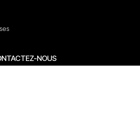
ses
ONTACTEZ-NOUS
7/69 rue des Arts 59800 Lille
20 31 50 12
venue des Marronniers 59840 Pérenchies
30 20 26 77
act@quentinbailly.com