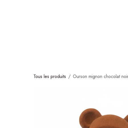
Se rendre au contenu
COLLECTIONS
CHOCOLATS
GLACES
S
Tous les produits
Ourson mignon chocolat noi