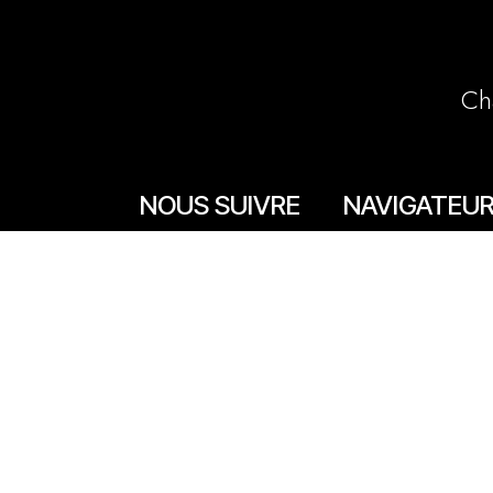
Ch
NOUS SUIVRE
NAVIGATEU
Accueil
Facebook
La boutique en lign
Instagram
Les boutiques
Les livrets
Le Chef Quentin Bai
Le blog