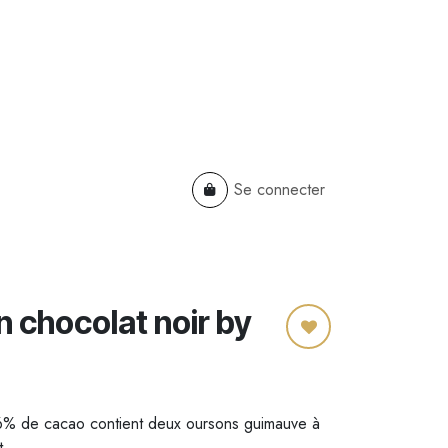
Se connecter
TS
B2B
Cadeaux Entreprises
 chocolat noir by
66% de cacao contient deux oursons guimauve à
t.