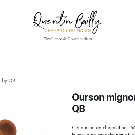
PÉCIALITÉS
PÂTISSERIES
CONFISERIE
TOUS LES PRODUI
r by QB
Ourson mignon
QB
Cet ourson en chocolat noir 
la vanille en chocolat noir et lai