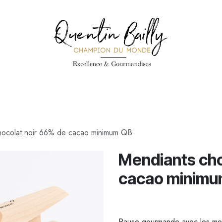
PÉCIALITÉS
PÂTISSERIES
CONFISERIE
TOUS LES PRODUI
hocolat noir 66% de cacao minimum QB
Mendiants cho
cacao minimu
Pause gourmande avec les men