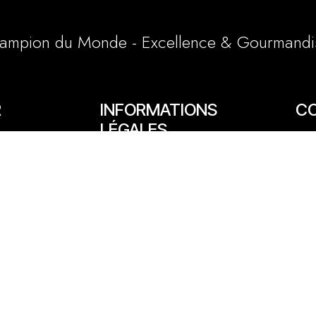
ampion du Monde - Excellence & Gourmandi
R
INFORMATIONS
C
LÉGALES
65/6
Conditions générales et particulières
e
03 
Mentions légales
1 a
Politique cookies
lly
06 
cont