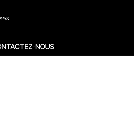
ses
ONTACTEZ-NOUS
7/69 rue des Arts 59800 Lille
20 31 50 12
venue des Marronniers 59840 Pérenchies
30 20 26 77
act@quentinbailly.com