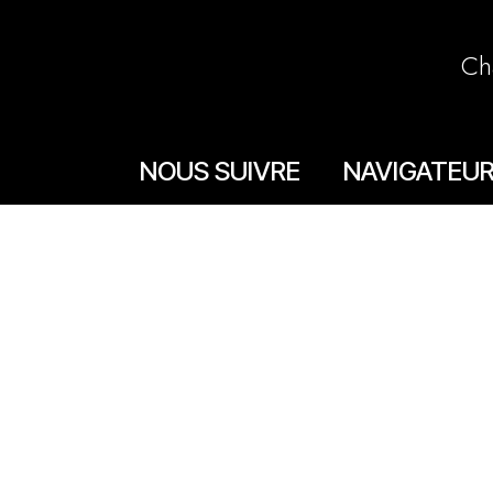
Ch
NOUS SUIVRE
NAVIGATEU
Accueil
Facebook
La boutique en lign
Instagram
Les boutiques
Les livrets
Le Chef Quentin Bai
Le blog