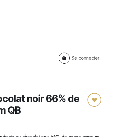
Se connecter
TS
B2B
Cadeaux Entreprises
colat noir 66% de
m QB
diants au chocolat noir 66% de cacao minimum,