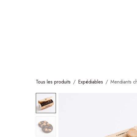
Se rendre au contenu
COLLECTIONS
CHOCOLATS
GLACES
S
Tous les produits
Expédiables
Mendiants c