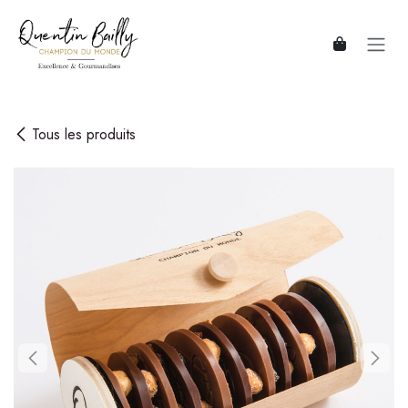
Se rendre au contenu
Tous les produits