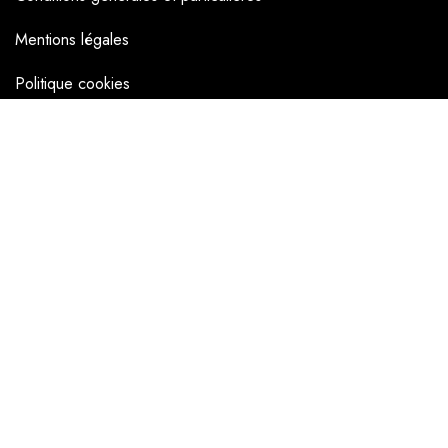
Mentions légales
Politique cookies
NAVIGATEUR
Accueil
La boutique en ligne
Les boutiques
Les livrets
Le Chef Quentin Bailly
Le blog
NOUS SUIVRE