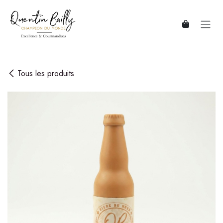
Se rendre au contenu
Tous les produits