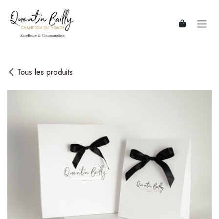
Se rendre au contenu
Tous les produits