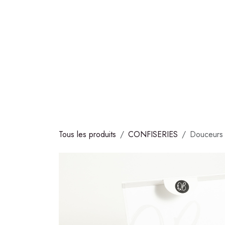
Se rendre au contenu
COLLECTIONS
CHOCOLATS
GLACES
S
Tous les produits
CONFISERIES
Douceurs 