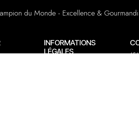
ampion du Monde - Excellence & Gourmandi
R
INFORMATIONS
C
LÉGALES
65/6
Conditions générales et particulières
e
03 
Mentions légales
1 a
Politique cookies
lly
06 
cont