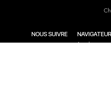
Ch
NOUS SUIVRE
NAVIGATEU
Accueil
Facebook
La boutique en lign
Instagram
Les boutiques
Les livrets
Le Chef Quentin Bai
Le blog