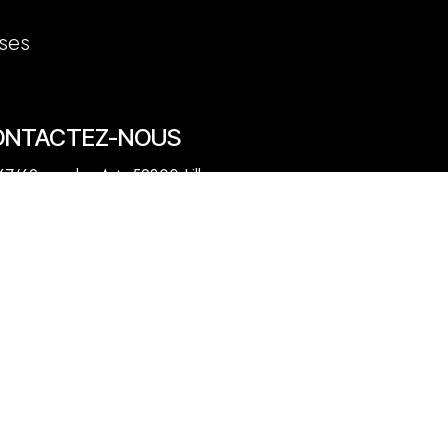
ses
ONTACTEZ-NOUS
7/69 rue des Arts 59800 Lille
20 31 50 12
venue des Marronniers 59840 Pérenchies
30 20 26 77
act@quentinbailly.com