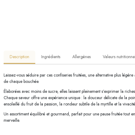
Description
Ingrédients
Allergènes
Valeurs nutritionne
Laissez-vous séduire par ces confiseries fruitées, une alternative plus légère a
de chaque bouchée.
Élaborées avec moins de sucre, elles laissent pleinement s’exprimer la richess
Chaque saveur offre une expérience unique : la douceur délicate de la poire,
ensoleillé du fruit de la passion, la rondeur subtile de la myrtille et la vivacit
Un assortiment équilibré et gourmand, parfait pour une pause fruitée tout en 
merveille.