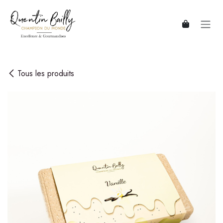
Se rendre au contenu
Tous les produits