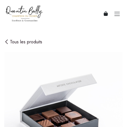
Se rendre au contenu
Tous les produits