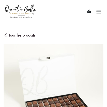
Se rendre au contenu
Tous les produits