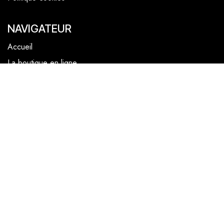
NAVIGATEUR
Accueil
La boutique en ligne
Les boutiques
Les livrets
Le Chef Quentin Bailly
Le blog
NOUS SUIVRE
Facebook
Instagram