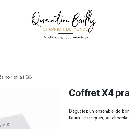
PÉCIALITÉS
PÂTISSERIES
CONFISERIE
TOUS LES PRODUI
és noir et lait QB
Coffret X4 pral
Dégustez un ensemble de bonbo
fleuris, classiques, au chocolat