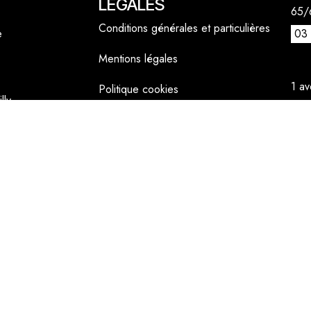
LÉGALES
65/6
Conditions générales et particulières
e
03 
Mentions légales
1 a
Politique cookies
lly
06 
cont