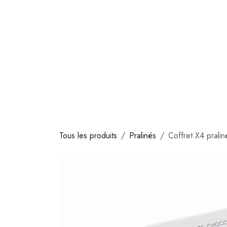
Se rendre au contenu
COLLECTIONS
CHOCOLATS
GLACES
S
Tous les produits
Pralinés
Coffret X4 pralin