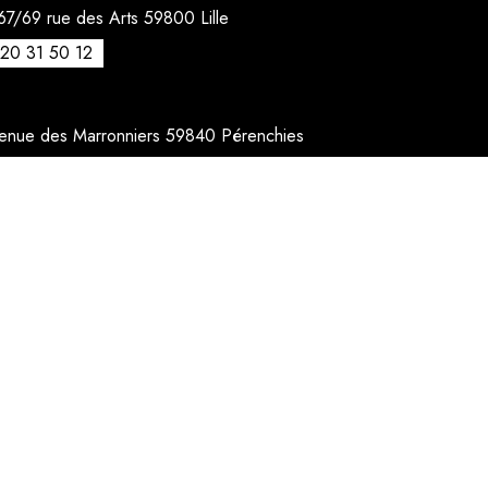
7/69 rue des Arts 59800 Lille
20 31 50 12
venue des Marronniers 59840 Pérenchies
30 20 26 77
act@quentinbailly.com