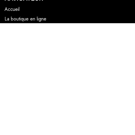
Accueil
La boutique en ligne
Les boutiques
Les livrets
Le Chef Quentin Bailly
Le blog
NOUS SUIVRE
Facebook
Instagram