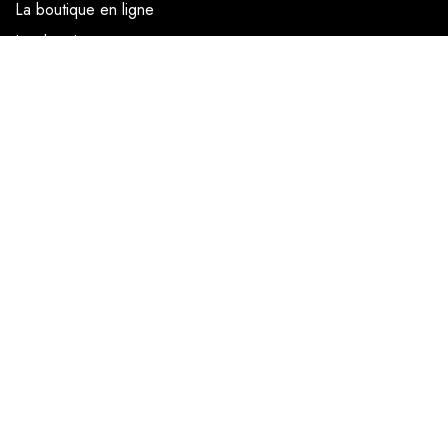
La boutique en ligne
Les boutiques
Les livrets
Le Chef Quentin Bailly
Le blog
NOUS SUIVRE
Facebook
Instagram