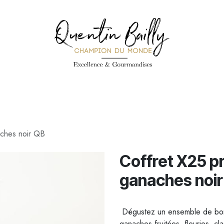
PÉCIALITÉS
PÂTISSERIES
CONFISERIE
TOUS LES PRODUI
aches noir QB
Coffret X25 pr
ganaches noir
Dégustez un ensemble de bonb
ganaches fruitées, fleuries, cl