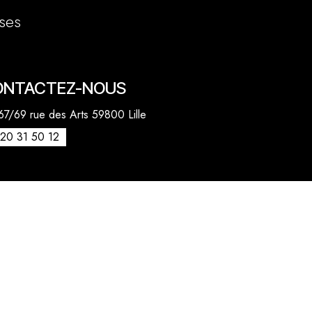
ses
ONTACTEZ-NOUS
7/69 rue des Arts 59800 Lille
20 31 50 12
venue des Marronniers 59840 Pérenchies
30 20 26 77
act@quentinbailly.com