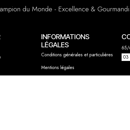
ampion du Monde - Excellence & Gourmandi
R
INFORMATIONS
C
LÉGALES
65/6
Conditions générales et particulières
e
03 
Mentions légales
1 a
Politique cookies
lly
06 
cont