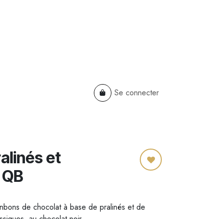
Se connecter
TS
B2B
Cadeaux Entreprises
alinés et
 QB
ons de chocolat à base de pralinés et de
assiques, au chocolat noir.