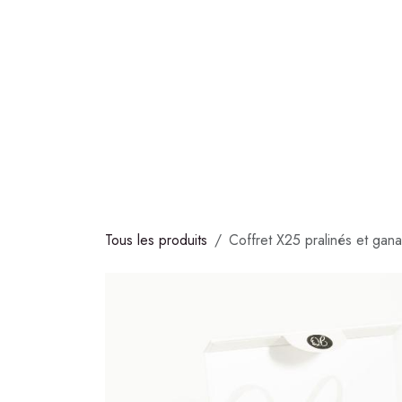
Se rendre au contenu
COLLECTIONS
CHOCOLATS
GLACES
S
Tous les produits
Coffret X25 pralinés et gan