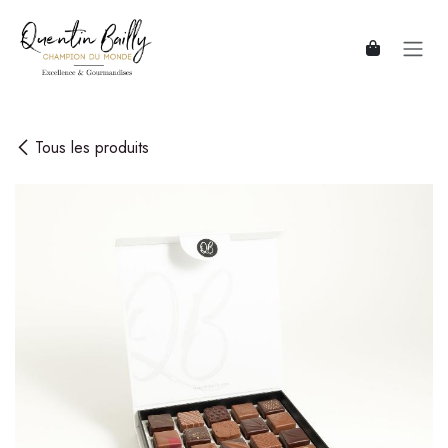
Se rendre au contenu
Tous les produits