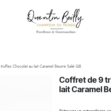
PÉCIALITÉS
PÂTISSERIES
CONFISERIE
TOUS LES PRODUI
 truffes Chocolat au lait Caramel Beurre Salé QB
Coffret de 9 t
lait Caramel B
Retrouvez un extraordinaire co