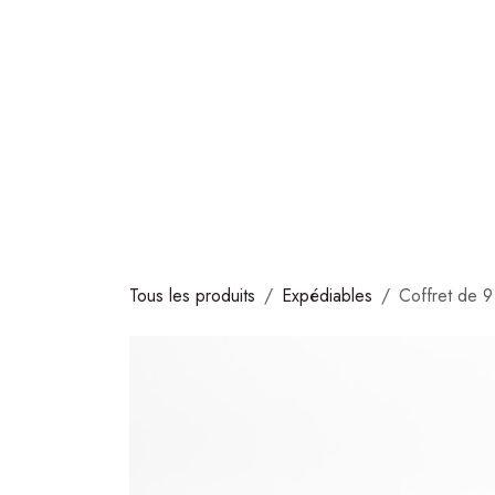
Se rendre au contenu
COLLECTIONS
CHOCOLATS
GLACES
S
Tous les produits
Expédiables
Coffret de 9