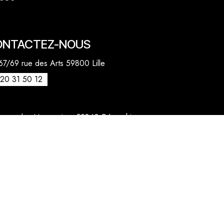
ONTACTEZ-NOUS
7/69 rue des Arts 59800 Lille
20 31 50 12
venue des Marronniers 59840 Pérenchies
30 20 26 77
act@quentinbailly.com