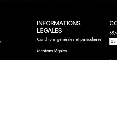
R
INFORMATIONS
C
LÉGALES
65/6
Conditions générales et particulières
e
03 
Mentions légales
1 a
Politique cookies
lly
06 
cont