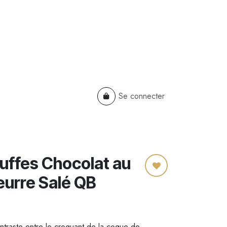
Se connecter
TS
B2B
Cadeaux Entreprises
ruffes Chocolat au
eurre Salé QB
ntraste entre le croquant de la coque de