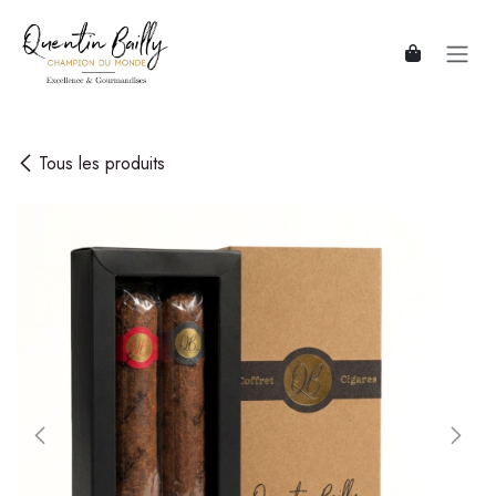
Se rendre au contenu
Tous les produits