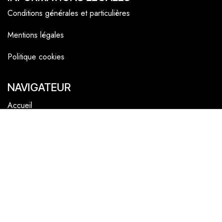
Conditions générales et particulières
Mentions légales
Politique cookies
NAVIGATEUR
Accueil
La boutique en ligne
Les boutiques
Les livrets
Le Chef Quentin Bailly
Le blog
NOUS SUIVRE