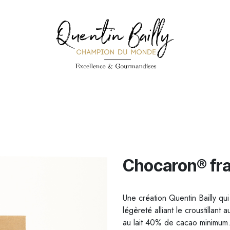
PÉCIALITÉS
PÂTISSERIES
CONFISERIE
TOUS LES PRODUI
Chocaron® fr
Une création Quentin Bailly qu
légèreté alliant le croustillan
au lait 40% de cacao minimum