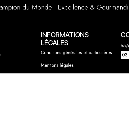
ampion du Monde - Excellence & Gourmandi
R
INFORMATIONS
C
LÉGALES
65/6
Conditions générales et particulières
e
03 
Mentions légales
1 a
Politique cookies
lly
06 
cont