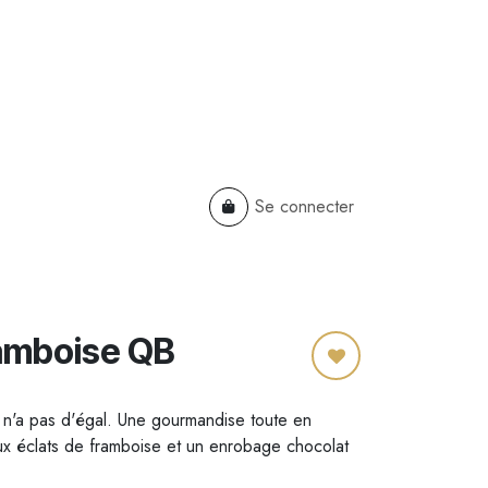
Se connecter
TS
B2B
Cadeaux Entreprises
amboise QB
i n'a pas d'égal. Une gourmandise toute en
t aux éclats de framboise et un enrobage chocolat
.