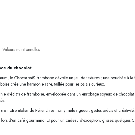
Valeurs nutritionnelles
ance du chocolat
um, le Chocaron® framboise dévoile un jeu de textures ; une bouchée à la foi
mboise crée une harmonie rare, taillée pour les palais curieux.
hie d’éclats de framboise, enveloppée dans un enrobage soyeux de chocolat au
cès.
 notre atelier de Pérenchies ; on y mêle rigueur, gestes précis et créativité
 lors d’un café gourmand. Et pour un cadeau d’exception, glissez quelques Cho