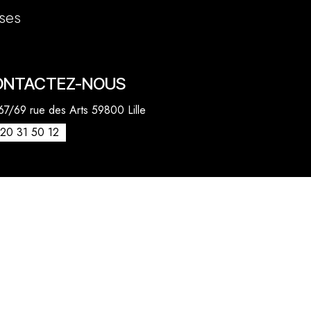
ses
ONTACTEZ-NOUS
7/69 rue des Arts 59800 Lille
20 31 50 12
venue des Marronniers 59840 Pérenchies
30 20 26 77
act@quentinbailly.com