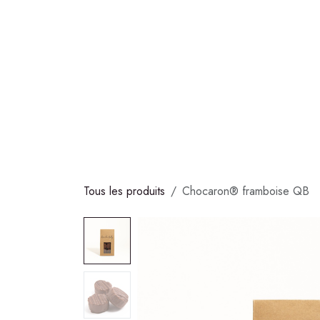
Se rendre au contenu
COLLECTIONS
CHOCOLATS
GLACES
S
Tous les produits
Chocaron® framboise QB