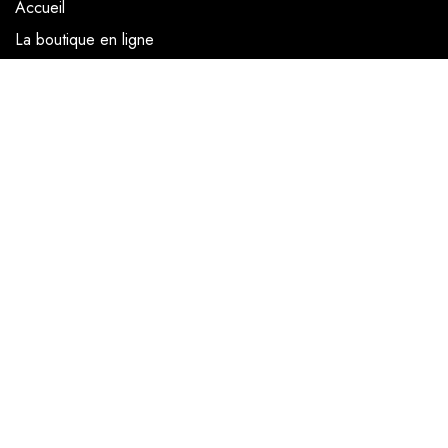
Accueil
La boutique en ligne
Les boutiques
Les livrets
Le Chef Quentin Bailly
Le blog
NOUS SUIVRE
Facebook
Instagram