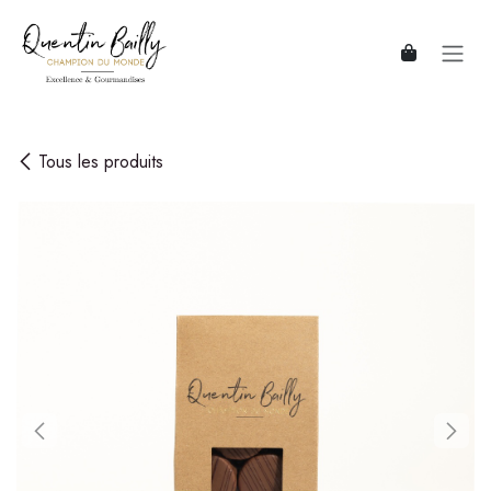
Se rendre au contenu
Tous les produits