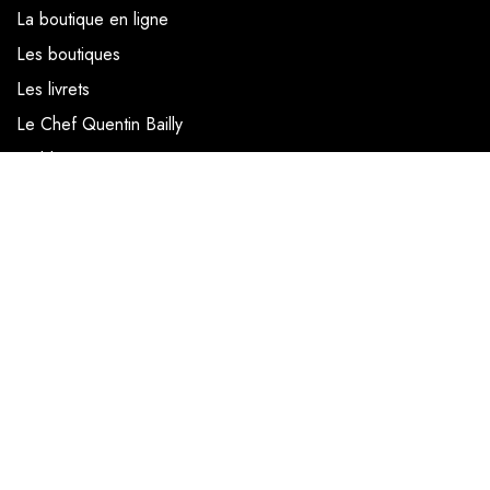
La boutique en ligne
Les boutiques
Les livrets
Le Chef Quentin Bailly
Le blog
NOUS SUIVRE
Facebook
Instagram