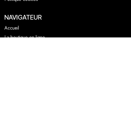
NAVIGATEUR
Accueil
La boutique en ligne
Les boutiques
Les livrets
Le Chef Quentin Bailly
Le blog
NOUS SUIVRE
Facebook
Instagram