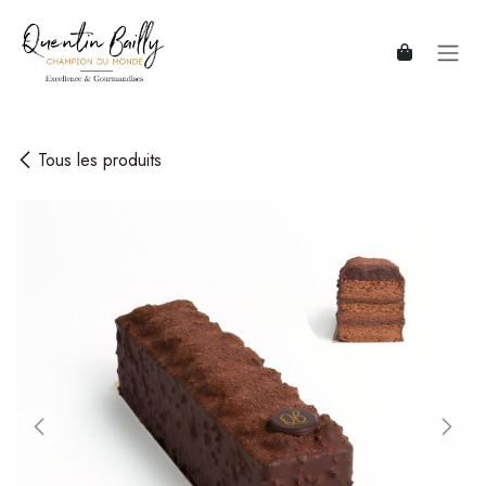
Se rendre au contenu
Tous les produits