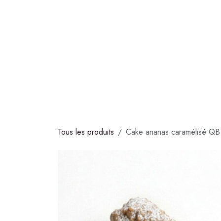
Se rendre au contenu
COLLECTIONS
CHOCOLATS
GLACES
S
Tous les produits
Cake ananas caramélisé QB