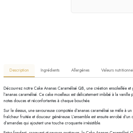
Description
Ingrédients
Allergènes
Valeurs nutritionne
Découvrez notre Cake Ananas Caramélisé QB, une création ensoleillée et 
l’ananas caramélisé. Ce cake moelleux est délicatement imbibé à la vanille 
notes douces et réconfortantes à chaque bouchée.
Sur le dessus, une savoureuse compotée d’ananas caramélisé se mêle à un c
fraîcheur fruitée et douceur généreuse. L’ensemble est ensuite enrobé d’un c
d’amandes qui ajoutent une touche croquante irrésistible.
Entre fondant, croquant et saveurs exotiques, le Cake Ananas Caramélis