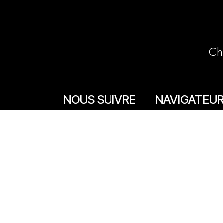
Ch
NOUS SUIVRE
NAVIGATEU
Accueil
Facebook
La boutique en lign
Instagram
Les boutiques
Les livrets
Le Chef Quentin Bai
Le blog