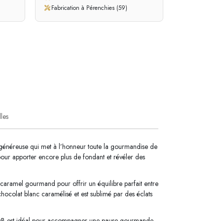
Fabrication à Pérenchies (59)
lles
généreuse qui met à l’honneur toute la gourmandise de
pour apporter encore plus de fondant et révéler des
aramel gourmand pour offrir un équilibre parfait entre
hocolat blanc caramélisé et est sublimé par des éclats
é QB est idéal pour accompagner une pause gourmande