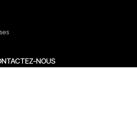
ses
ONTACTEZ-NOUS
7/69 rue des Arts 59800 Lille
20 31 50 12
venue des Marronniers 59840 Pérenchies
30 20 26 77