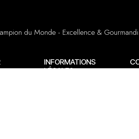
ampion du Monde - Excellence & Gourmandi
R
INFORMATIONS
C
LÉGALES
65/6
Conditions générales et particulières
e
03 
Mentions légales
1 a
Politique cookies
lly
06 